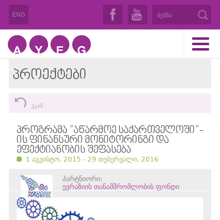
ENG
ᲞᲠᲝᲔᲥᲢᲔᲑᲘ
უკან
ᲞᲠᲝᲒᲠᲐᲛᲐ ”ᲐᲬᲐᲠᲛᲝᲔ ᲡᲐᲥᲐᲠᲗᲕᲔᲚᲝᲨᲘ”-
ᲘᲡ ᲤᲘᲜᲐᲜᲡᲣᲠᲘ ᲛᲝᲜᲘᲢᲝᲠᲘᲜᲒᲘ ᲓᲐ
ᲔᲤᲔᲥᲢᲘᲐᲜᲝᲑᲘᲡ ᲨᲔᲤᲐᲡᲔᲑᲐ
1 აგვისტო, 2015 - 29 თებერვალი, 2016
პარტნიორი:
ევრაზიის თანამშრომლობის ფონდი